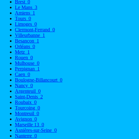
Brest
0
Le Mans
3
Amiens
1
Tours
0
Limoges
0
Clermont-Ferrand
0
Villeurbanne
1
Besançon
1
Orléans
0
Metz
1
Rouen
0
Mulhouse
0
Perpignan
1
Caen
0
Boulogne-Billancourt
0
Nancy
0
Argenteuil
0
Saint-Denis
2
Roubaix
0
Tourcoing
0
Montreuil
0
Avignon
0
Marseille 13
0
Asnières-sur-Seine
0
Nanterre
0