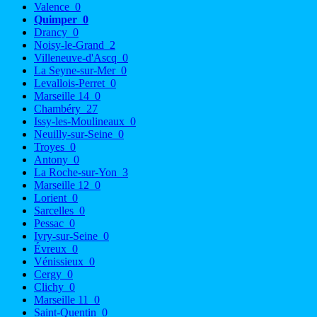
Valence
0
Quimper
0
Drancy
0
Noisy-le-Grand
2
Villeneuve-d'Ascq
0
La Seyne-sur-Mer
0
Levallois-Perret
0
Marseille 14
0
Chambéry
27
Issy-les-Moulineaux
0
Neuilly-sur-Seine
0
Troyes
0
Antony
0
La Roche-sur-Yon
3
Marseille 12
0
Lorient
0
Sarcelles
0
Pessac
0
Ivry-sur-Seine
0
Évreux
0
Vénissieux
0
Cergy
0
Clichy
0
Marseille 11
0
Saint-Quentin
0