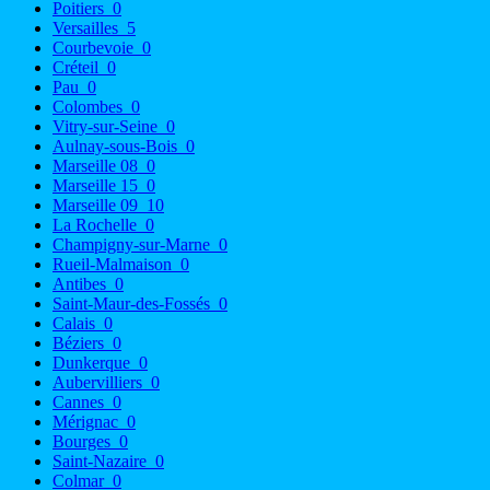
Poitiers
0
Versailles
5
Courbevoie
0
Créteil
0
Pau
0
Colombes
0
Vitry-sur-Seine
0
Aulnay-sous-Bois
0
Marseille 08
0
Marseille 15
0
Marseille 09
10
La Rochelle
0
Champigny-sur-Marne
0
Rueil-Malmaison
0
Antibes
0
Saint-Maur-des-Fossés
0
Calais
0
Béziers
0
Dunkerque
0
Aubervilliers
0
Cannes
0
Mérignac
0
Bourges
0
Saint-Nazaire
0
Colmar
0