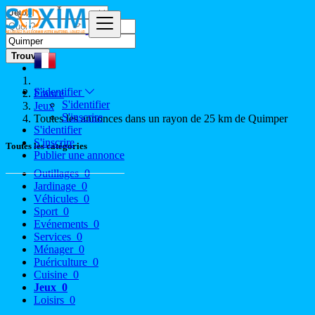
Trouver
S'identifier
France
S'identifier
Jeux
S'inscrire
Toutes les annonces dans un rayon de 25 km de Quimper
S'identifier
S'inscrire
Toutes les catégories
Publier une annonce
Outillages
0
Jardinage
0
Véhicules
0
Sport
0
Evénements
0
Services
0
Ménager
0
Puériculture
0
Cuisine
0
Jeux
0
Loisirs
0