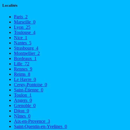
Localités
Paris
2
Marseille
0
Lyon
25
Toulouse
4
Nice
1
Nantes
5
Strasbourg
4
Montpellier
2
Bordeaux
1
Lille
72
Rennes
9
Reims
8
Le Havre
0
Cergy-Pontoise
0
Saint-Étienne
0
Toulon
1
Angers
0
Grenoble
0
Dijon
0
Nîmes
0
Aix-en-Provence
3
Saint-Quentin-en-Yvelines
0