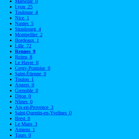
Marseille
0
Lyon
25
Toulouse
4
Nice
1
Nantes
5
Strasbourg
4
Montpellier
2
Bordeaux
1
Lille
72
Rennes
9
Reims
8
Le Havre
0
Cergy-Pontoise
0
Saint-Étienne
0
Toulon
1
Angers
0
Grenoble
0
Dijon
0
Nîmes
0
Aix-en-Provence
3
Saint-Quentin-en-Yvelines
0
Brest
0
Le Mans
3
Amiens
1
Tours
0