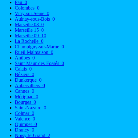
Pau
0
Colombes
0
Vitry-sur-Seine
0
Aulnay-sous-Bois
0
Marseille 08
0
Marseille 15
0
Marseille 09
10
La Rochelle
0
Champigny-sur-Marne
0
Rueil-Malmaison
0
Antibes
0
Saint-Maur-des-Fossés
0
Calais
0
Béziers
0
Dunkerque
0
Aubervilliers
0
Cannes
0
Mérignac
0
Bourges
0
Saint-Nazaire
0
Colmar
0
Valence
0
Quimper
0
Drancy
0
Noisy-le-Grand
2