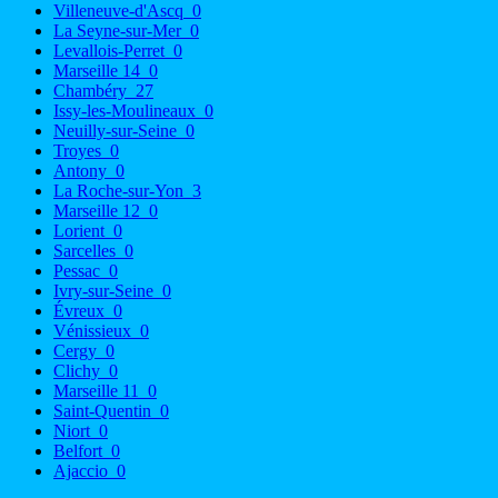
Villeneuve-d'Ascq
0
La Seyne-sur-Mer
0
Levallois-Perret
0
Marseille 14
0
Chambéry
27
Issy-les-Moulineaux
0
Neuilly-sur-Seine
0
Troyes
0
Antony
0
La Roche-sur-Yon
3
Marseille 12
0
Lorient
0
Sarcelles
0
Pessac
0
Ivry-sur-Seine
0
Évreux
0
Vénissieux
0
Cergy
0
Clichy
0
Marseille 11
0
Saint-Quentin
0
Niort
0
Belfort
0
Ajaccio
0