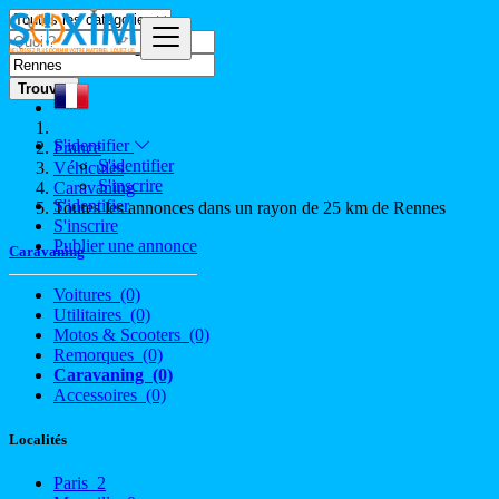
Trouver
S'identifier
France
S'identifier
Véhicules
S'inscrire
Caravaning
S'identifier
Toutes les annonces dans un rayon de 25 km de Rennes
S'inscrire
Publier une annonce
Caravaning
Voitures
(0)
Utilitaires
(0)
Motos & Scooters
(0)
Remorques
(0)
Caravaning
(0)
Accessoires
(0)
Localités
Paris
2