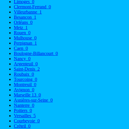
Limoges
0
Clermont-Ferrand
0
Villeurbanne
1
Besançon
1
Orléans
0
Metz
1
Rouen
0
Mulhouse
0
Perpignan
1
Caen
0
Boulogne-Billancourt
0
Nancy
0
Argenteuil
0
Saint-Denis
2
Roubaix
0
Tourcoing
0
Montreuil
0
Avignon
0
Marseille 13
0
Asnières-sur-Seine
0
Nanterre
0
Poitiers
0
Versailles
5
Courbevoie
0
Créteil
0