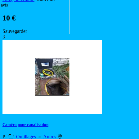
 avis
10 €
Sauvegarder
3
Caméra pour canalisation
P
Outillages
»
Autres