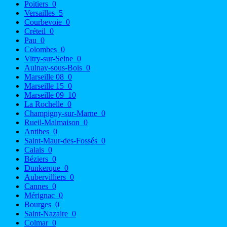
Poitiers
0
Versailles
5
Courbevoie
0
Créteil
0
Pau
0
Colombes
0
Vitry-sur-Seine
0
Aulnay-sous-Bois
0
Marseille 08
0
Marseille 15
0
Marseille 09
10
La Rochelle
0
Champigny-sur-Marne
0
Rueil-Malmaison
0
Antibes
0
Saint-Maur-des-Fossés
0
Calais
0
Béziers
0
Dunkerque
0
Aubervilliers
0
Cannes
0
Mérignac
0
Bourges
0
Saint-Nazaire
0
Colmar
0