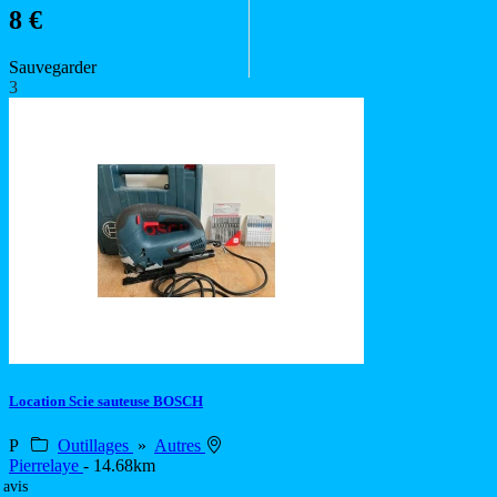
8 €
Sauvegarder
3
Location Scie sauteuse BOSCH
P
Outillages
»
Autres
Pierrelaye
- 14.68km
 avis