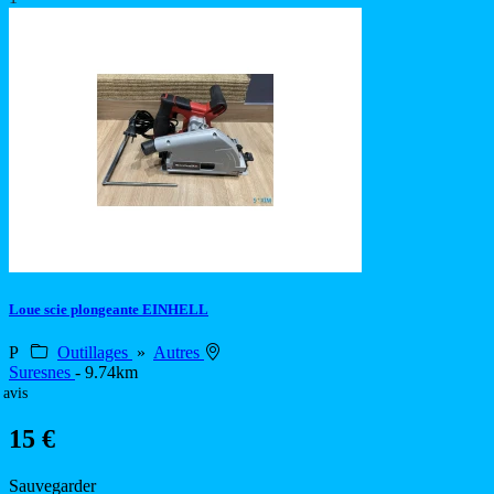
Loue scie plongeante EINHELL
P
Outillages
»
Autres
Suresnes
- 9.74km
 avis
15 €
Sauvegarder