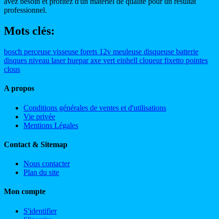
avez besoin et profitez d'un matériel de qualité pour un résultat
professionnel.
Mots clés:
bosch
perceuse
visseuse
forets
12v
meuleuse
disqueuse
batterie
disques
niveau
laser
huepar
axe
vert
einhell
cloueur
fixetto
pointes
clous
A propos
Conditions générales de ventes et d'utilisations
Vie privée
Mentions Légales
Contact & Sitemap
Nous contacter
Plan du site
Mon compte
S'identifier