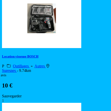
Location visseuse BOSCH
P
Outillages
»
Autres
Suresnes
- 9.74km
 avis
10 €
Sauvegarder
1