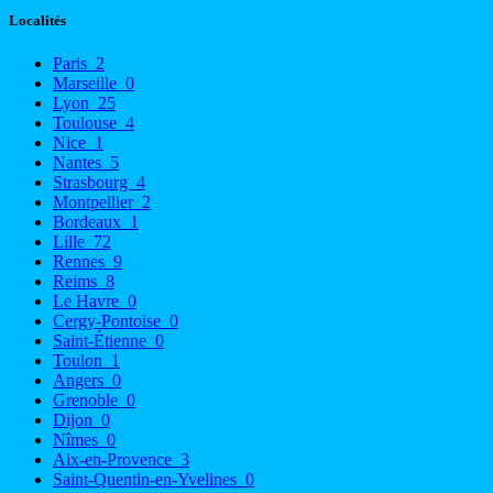
Localités
Paris
2
Marseille
0
Lyon
25
Toulouse
4
Nice
1
Nantes
5
Strasbourg
4
Montpellier
2
Bordeaux
1
Lille
72
Rennes
9
Reims
8
Le Havre
0
Cergy-Pontoise
0
Saint-Étienne
0
Toulon
1
Angers
0
Grenoble
0
Dijon
0
Nîmes
0
Aix-en-Provence
3
Saint-Quentin-en-Yvelines
0