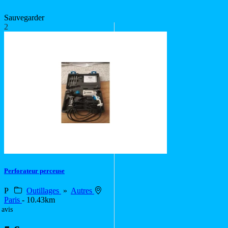
Sauvegarder
2
Perforateur perceuse
P
Outillages
»
Autres
Paris
- 10.43km
 avis