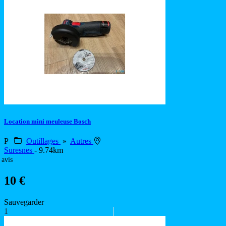
Location mini meuleuse Bosch
P
Outillages
»
Autres
Suresnes
- 9.74km
 avis
10 €
Sauvegarder
1