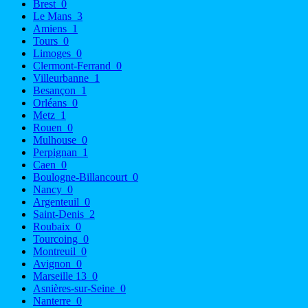
Brest
0
Le Mans
3
Amiens
1
Tours
0
Limoges
0
Clermont-Ferrand
0
Villeurbanne
1
Besançon
1
Orléans
0
Metz
1
Rouen
0
Mulhouse
0
Perpignan
1
Caen
0
Boulogne-Billancourt
0
Nancy
0
Argenteuil
0
Saint-Denis
2
Roubaix
0
Tourcoing
0
Montreuil
0
Avignon
0
Marseille 13
0
Asnières-sur-Seine
0
Nanterre
0