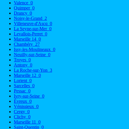
Valence
0
Quimper
0
Drancy
0
Noisy-le-Grand
2
Villeneuve-d'Ascq
0
La Seyne-sur-Mer
0
Levallois-Perret
0
Marseille 14
0
Chambéry
27
Issy-les-Moulineaux
0
Neuilly-sur-Seine
0
Troyes
0
Antony
0
La Roche-sur-Yon
3
Marseille 12
0
Lorient
0
Sarcelles
0
Pessac
0
Ivry-sur-Seine
0
Évreux
0
Vénissieux
0
Cergy
0
Clichy
0
Marseille 11
0
Saint-Quentin
0