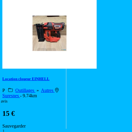
Location cloueur EINHELL
P
Outillages
»
Autres
Suresnes
- 9.74km
 avis
15 €
Sauvegarder
1