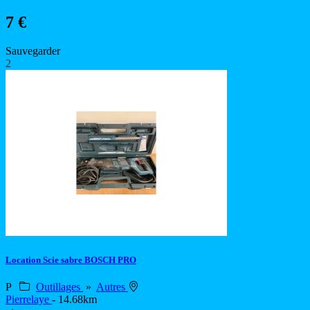
7 €
Sauvegarder
2
Location Scie sabre BOSCH PRO
P
Outillages
»
Autres
Pierrelaye
- 14.68km