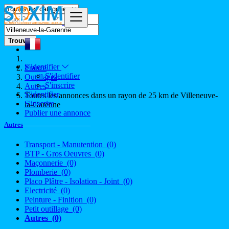
Trouver
S'identifier
France
S'identifier
Outillages
S'inscrire
Autres
S'identifier
Toutes les annonces dans un rayon de 25 km de Villeneuve-
S'inscrire
la-Garenne
Publier une annonce
Autres
Transport - Manutention
(0)
BTP - Gros Oeuvres
(0)
Maçonnerie
(0)
Plomberie
(0)
Placo Plâtre - Isolation - Joint
(0)
Electricité
(0)
Peinture - Finition
(0)
Petit outillage
(0)
Autres
(0)