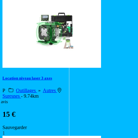
Location niveau laser 3 axes
P
Outillages
»
Autres
Suresnes
- 9.74km
 avis
15 €
Sauvegarder
1