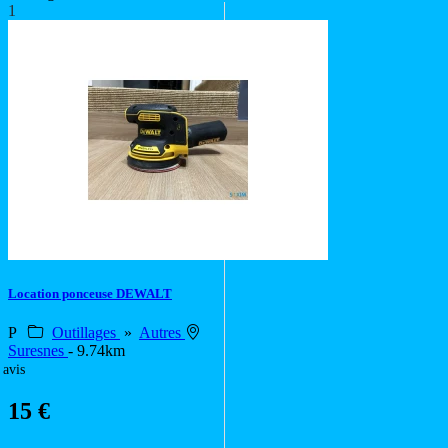
1
Location ponceuse DEWALT
P
Outillages
»
Autres
Suresnes
- 9.74km
 avis
15 €