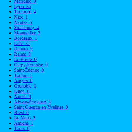
Marseille
0
Lyon
25
Toulouse
4
Nice
1
Nantes
5
Strasbourg
4
Montpellier
2
Bordeaux
1
Lille
72
Rennes
9
Reims
8
Le Havre
0
Cergy-Pontoise
0
Saint-Étienne
0
Toulon
1
Angers
0
Grenoble
0
Dijon
0
Nîmes
0
Aix-en-Provence
3
Saint-Quentin-en-Yvelines
0
Brest
0
Le Mans
3
Amiens
1
Tours
0