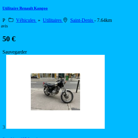
Utilitaire Renault Kangoo
P
Véhicules
»
Utilitaires
Saint-Denis
- 7.64km
 avis
50 €
Sauvegarder
3