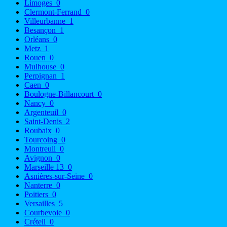
Limoges
0
Clermont-Ferrand
0
Villeurbanne
1
Besançon
1
Orléans
0
Metz
1
Rouen
0
Mulhouse
0
Perpignan
1
Caen
0
Boulogne-Billancourt
0
Nancy
0
Argenteuil
0
Saint-Denis
2
Roubaix
0
Tourcoing
0
Montreuil
0
Avignon
0
Marseille 13
0
Asnières-sur-Seine
0
Nanterre
0
Poitiers
0
Versailles
5
Courbevoie
0
Créteil
0