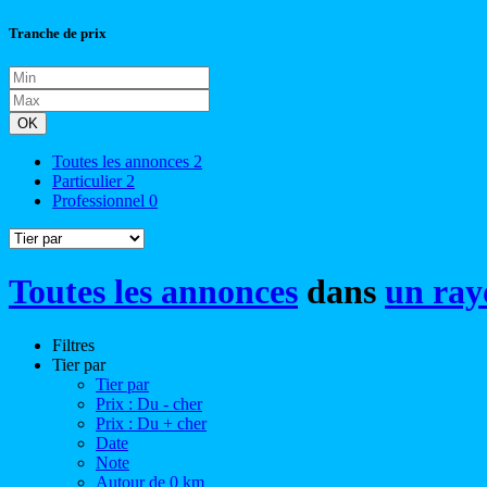
Tranche de prix
OK
Toutes les annonces
2
Particulier
2
Professionnel
0
Toutes les annonces
dans
un ray
Filtres
Tier par
Tier par
Prix : Du - cher
Prix : Du + cher
Date
Note
Autour de 0 km