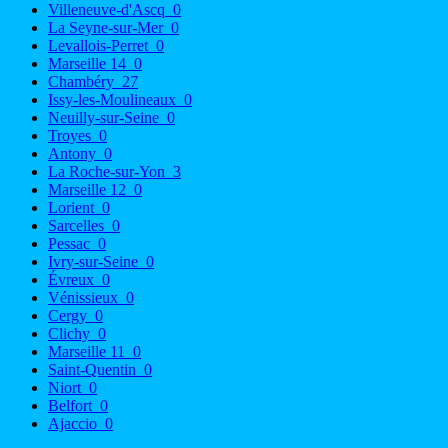
Villeneuve-d'Ascq
0
La Seyne-sur-Mer
0
Levallois-Perret
0
Marseille 14
0
Chambéry
27
Issy-les-Moulineaux
0
Neuilly-sur-Seine
0
Troyes
0
Antony
0
La Roche-sur-Yon
3
Marseille 12
0
Lorient
0
Sarcelles
0
Pessac
0
Ivry-sur-Seine
0
Évreux
0
Vénissieux
0
Cergy
0
Clichy
0
Marseille 11
0
Saint-Quentin
0
Niort
0
Belfort
0
Ajaccio
0