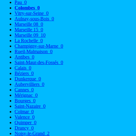
Pau
0
Colombes
0
Vitry-sur-Seine
0
Aulnay-sous-Bois
0
Marseille 08
0
Marseille 15
0
Marseille 09
10
La Rochelle
0
Champigny-sur-Marne
0
Rueil-Malmaison
0
Antibes
0
Saint-Maur-des-Fossés
0
Calais
0
Béziers
0
Dunkerque
0
Aubervilliers
0
Cannes
0
Mérignac
0
Bourges
0
Saint-Nazaire
0
Colmar
0
Valence
0
Quimper
0
Drancy
0
Noisy-le-Grand
2